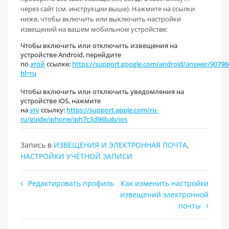
через сайт (см. инструкции выше). Нажмите на ссылки
ниже, чтобы включить или выключить настройки
извещений на вашем мобильном устройстве:
Чтобы включить или отключить извещения на
устройстве Android, перейдите
по
этой
ссылке:
https://support.google.com/android/answer/90796
hl=ru
Чтобы включить или отключить уведомления на
устройстве iOS, нажмите
на
эту
ссылку:
https://support.apple.com/ru-
ru/guide/iphone/iph7c3d96bab/ios
Запись в
ИЗВЕЩЕНИЯ И ЭЛЕКТРОННАЯ ПОЧТА
,
НАСТРОЙКИ УЧЁТНОЙ ЗАПИСИ
Навигация
Редактировать профиль
Как изменить настройки
извещений электронной
по
почты
записям