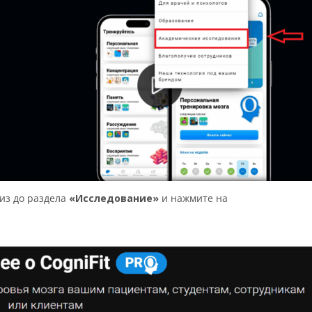
низ до раздела
«Исследование»
и нажмите на