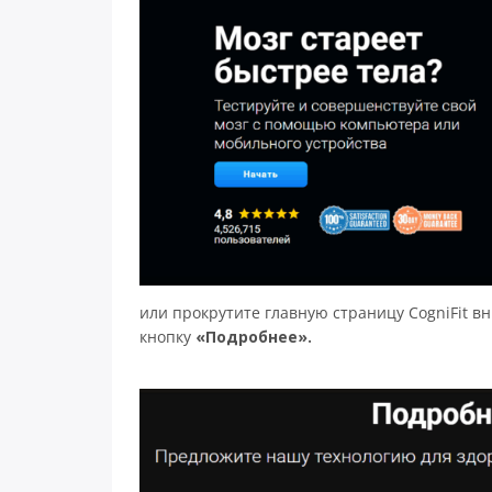
или прокрутите главную страницу CogniFit в
кнопку
«Подробнее».