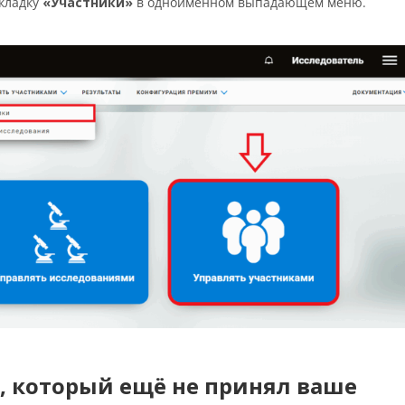
кладку
«Участники»
в одноимённом выпадающем меню.
я, который ещё не принял ваше