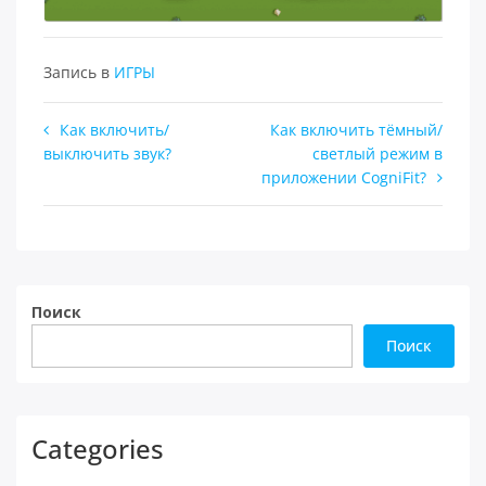
Запись в
ИГРЫ
Навигация
Как включить/
Как включить тёмный/
выключить звук?
светлый режим в
по
приложении CogniFit?
записям
Поиск
Поиск
Categories