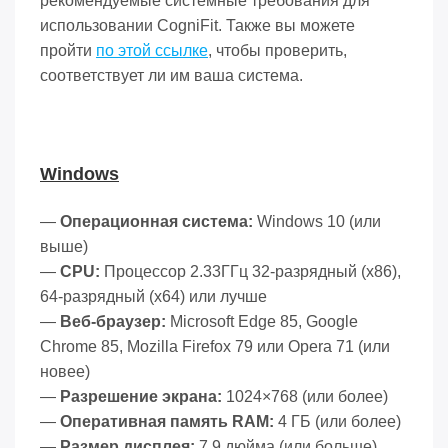
рекомендуемые системные требования для
использовании CogniFit. Также вы можете
пройти
по этой ссылке
, чтобы проверить,
соответствует ли им ваша система.
Windows
—
Операционная система:
Windows 10 (или
выше)
—
CPU:
Процессор
2.33ГГц 32-разрядный (x86),
64-разрядный (x64) или лучше
—
Веб-браузер:
Microsoft Edge 85, Google
Chrome 85, Mozilla Firefox 79 или Opera 71 (или
новее)
—
Разрешение экрана:
1024×768 (или более)
—
Оперативная память RAM:
4 ГБ (или более)
—
Размер дисплея:
7,9 дюйма (или больше)