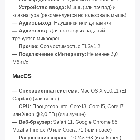
—
Устройство ввода:
Мышь (или тачпад) и
клавиатура (рекомендуется использовать мышь)
—
Аудиовыход:
Наушники или динамики
— Аудиовход:
Для некоторых заданий
требуется микрофон
—
Прочее:
Совместимость с TLSv1.2
—
Подключение к Интернету
: Не менее 3,0
Мбит/с
MacOS
—
Операционная система:
Mac OS X v10.11 (El
Capitan) (или выше)
—
CPU:
Процессор Intel Core i3, Core i5, Core i7
или Xeon @2,0 ГГц (или лучше)
—
Веб-браузер:
Safari 11, Google Chrome 85,
Mozilla Firefox 79 или Opera 71 (или новее)
—
Разрешение экрана:
1024×768 (или более)