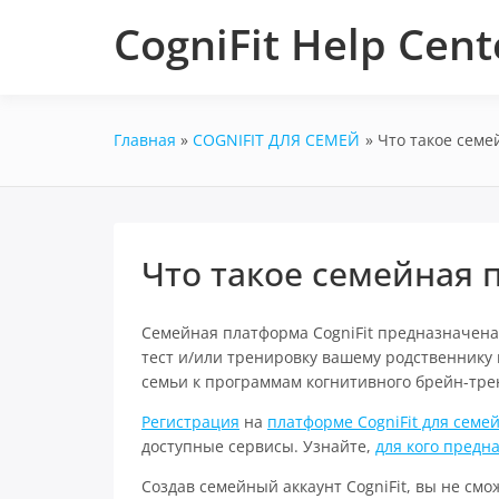
Перейти
CogniFit Help Cent
к
содержимому
Главная
COGNIFIT ДЛЯ СЕМЕЙ
Что такое семе
Что такое семейная 
Семейная платформа CogniFit предназначена
тест и/или тренировку вашему родственнику 
семьи к программам когнитивного брейн-тре
Регистрация
на
платформе CogniFit для семе
доступные сервисы. Узнайте,
для кого предн
Создав семейный аккаунт CogniFit, вы не смо