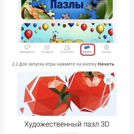
2.2 Для запуска игры нажмите на кнопку
Начать
.