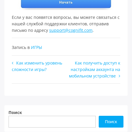
Если у вас появятся вопросы, вы можете связаться с
нашей службой поддержки клиентов, отправив
письмо по адресу
support@cognifit.com
.
Запись в
ИГРЫ
Навигация
Как изменить уровень
Как получить доступ к
сложности игры?
настройкам аккаунта на
по
мобильном устройстве
записям
Поиск
Поиск