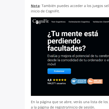
Nota
: También puedes acceder a los juegos s
inicio de CogniFit.
En la página que se abre, verás una lista de los
a la página de registro/inicio de sesión.