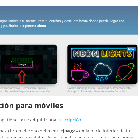
ación para móviles
app, tienes que adquirir una
suscripción
.
 haz clic en el icono del menú «
Juega
» en la parte inferior de tu
stros juegos mentales. Avanza en la página para dar con el juego