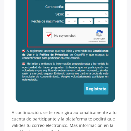
A continuación, se te redirigirá automáticamente a tu
cuenta de participante y la plataforma te pedirá que
valides tu correo electrónico. Más información en la