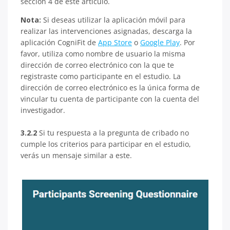
sección 4 de este artículo.
Nota:
Si deseas utilizar la aplicación móvil para
realizar las intervenciones asignadas, descarga la
aplicación CogniFit de
App Store
o
Google Play
. Por
favor, utiliza como nombre de usuario la misma
dirección de correo electrónico con la que te
registraste como participante en el estudio. La
dirección de correo electrónico es la única forma de
vincular tu cuenta de participante con la cuenta del
investigador.
3.2.2
Si tu respuesta a la pregunta de cribado no
cumple los criterios para participar en el estudio,
verás un mensaje similar a este.