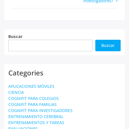
Investigadores?
entradas
Buscar
Buscar
Categories
APLICACIONES MÓVILES
CIENCIA
COGNIFIT PARA COLEGIOS
COGNIFIT PARA FAMILIAS
COGNIFIT PARA INVESTIGADORES
ENTRENAMIENTO CEREBRAL
ENTRENAMIENTOS Y TAREAS
EVALUACIONES