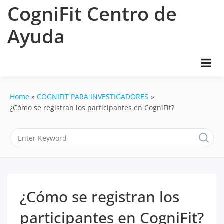
Skip
CogniFit Centro de
to
content
Ayuda
Home
COGNIFIT PARA INVESTIGADORES
¿Cómo se registran los participantes en CogniFit?
¿Cómo se registran los
participantes en CogniFit?