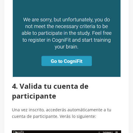
4. Valida tu cuenta de
participante
Una vez inscrito, accederás automáticamente a tu
cuenta de participante. Verás lo siguiente: