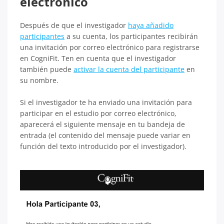
electrónico
Después de que el investigador
haya añadido
participantes
a su cuenta, los participantes recibirán
una invitación por correo electrónico para registrarse
en CogniFit. Ten en cuenta que el investigador
también puede
activar la cuenta del participante
en
su nombre.
Si el investigador te ha enviado una invitación para
participar en el estudio por correo electrónico,
aparecerá el siguiente mensaje en tu bandeja de
entrada (el contenido del mensaje puede variar en
función del texto introducido por el investigador).