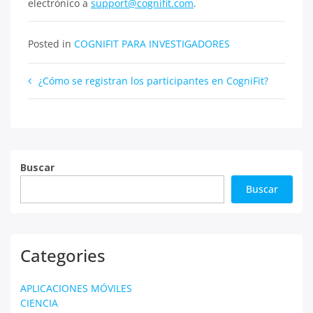
electrónico a
support@cognifit.com
.
Posted in
COGNIFIT PARA INVESTIGADORES
Navegación
¿Cómo se registran los participantes en CogniFit?
de
entradas
Buscar
Buscar
Categories
APLICACIONES MÓVILES
CIENCIA