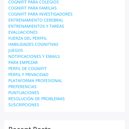
COGNIFIT PARA COLEGIOS
COGNIFIT PARA FAMILIAS
COGNIFIT PARA INVESTIGADORES
ENTRENAMIENTO CEREBRAL
ENTRENAMIENTOS Y TAREAS
EVALUACIONES
FUERZA DEL PERFFIL
HABILIDADES COGNITIVAS
JUEGOS
NOTIFICACIONES Y EMAILS
PARA EMPEZAR
PERFIL DE COGNIFIT
PERFIL Y PRIVACIDAD
PLATAFORMA PROFESIONAL
PREFERENCIAS
PUNTUACIONES
RESOLUCIÓN DE PROBLEMAS
SUSCRIPCIONES