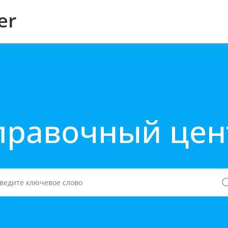
er
правочный цен