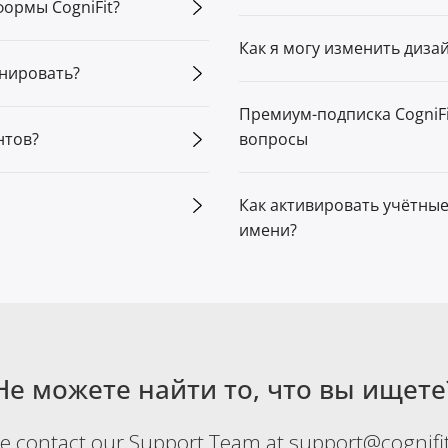
ормы CogniFit?
Как я могу изменить диза
енировать?
Премиум-подписка CogniFi
нтов?
вопросы
Как активировать учётные
имени?
Не можете найти то, что вы ищете
se contact our Support Team at support@cognifi