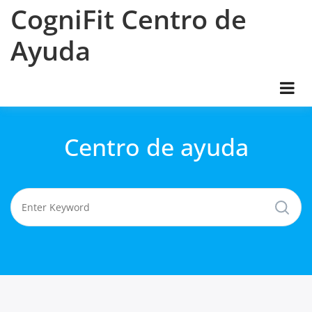
Skip
CogniFit Centro de
to
content
Ayuda
Centro de ayuda