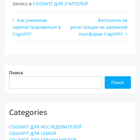
Запись в
COGNIFIT ДЛЯ УЧИТЕЛЕЙ
Навигация
Как ученикам
Бесплатна ли
зарегистрироваться в
регистрация на школьной
по
CogniFit?
платформе CogniFit?
записям
Поиск
Поиск
Categories
COGNIFIT ДЛЯ ИССЛЕДОВАТЕЛЕЙ
COGNIFIT ДЛЯ СЕМЕЙ
COGNIFIT ДЛЯ СПЕЦИАЛИСТОВ