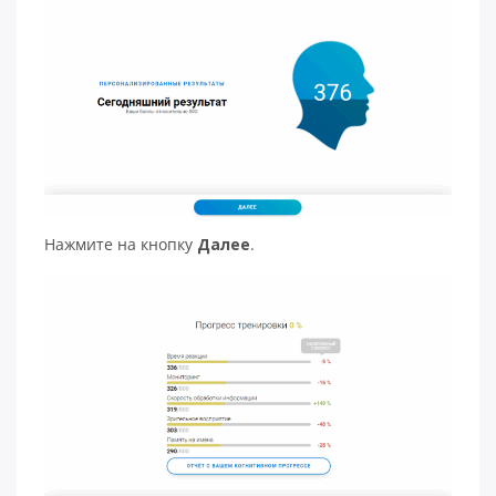
Нажмите на кнопку
Далее
.