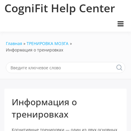
Перейти
CogniFit Help Center
к
содержимому
Главная
ТРЕНИРОВКА МОЗГА
Информация о тренировках
Информация о
тренировках
Когнитивные тренировки — один из двух основных