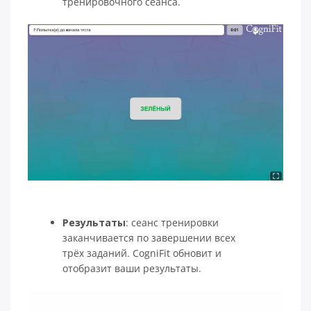
тренировочного сеанса.
Результаты
: сеанс тренировки
заканчивается по завершении всех
трёх заданий. CogniFit обновит и
отобразит ваши результаты.