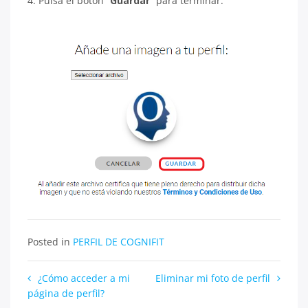
4. Pulsa el botón “
Guardar
” para terminar.
Posted in
PERFIL DE COGNIFIT
Navegación
¿Cómo acceder a mi
Eliminar mi foto de perfil
página de perfil?
de