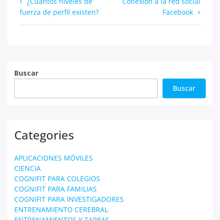
Navegación
¿Cuántos niveles de
Conexión a la red social
fuerza de perfil existen?
Facebook
de
entradas
Buscar
Buscar
Categories
APLICACIONES MÓVILES
CIENCIA
COGNIFIT PARA COLEGIOS
COGNIFIT PARA FAMILIAS
COGNIFIT PARA INVESTIGADORES
ENTRENAMIENTO CEREBRAL
ENTRENAMIENTOS Y TAREAS