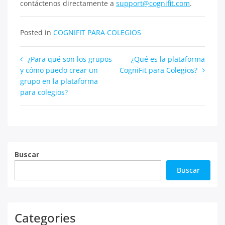
contáctenos directamente a
support@cognifit.com
.
Posted in
COGNIFIT PARA COLEGIOS
Navegación
¿Para qué son los grupos
¿Qué es la plataforma
y cómo puedo crear un
CogniFit para Colegios?
de
grupo en la plataforma
entradas
para colegios?
Buscar
Buscar
Categories