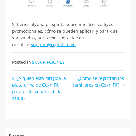
Si tienes alguna pregunta sobre nuestros códigos
promocionales, cómo se pueden aplicar, y para qué
son válidos, por favor, contacta con
nosotros
support@cognifit.com
.
Posted in
SUSCRIPCIONES
Navegación
¿A quién está dirigida la
¿Cómo se registran los
plataforma de CogniFit
familiares en CogniFit?
de
para profesionales de la
entradas
salud?
Buscar