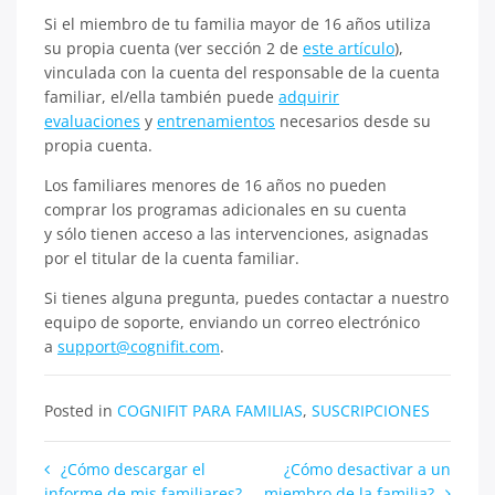
Si el miembro de tu familia mayor de 16 años utiliza
su propia cuenta (ver sección 2 de
este artículo
),
vinculada con la cuenta del responsable de la cuenta
familiar, el/ella también puede
adquirir
evaluaciones
y
entrenamientos
necesarios desde su
propia cuenta.
Los familiares menores de 16 años no pueden
comprar los programas adicionales en su cuenta
y sólo tienen acceso a las intervenciones, asignadas
por el titular de la cuenta familiar.
Si tienes alguna pregunta, puedes contactar a nuestro
equipo de soporte, enviando un correo electrónico
a
support@cognifit.com
.
Posted in
COGNIFIT PARA FAMILIAS
,
SUSCRIPCIONES
Navegación
¿Cómo descargar el
¿Cómo desactivar a un
informe de mis familiares?
miembro de la familia?